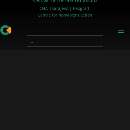
Centar za nenasilnu akciju
CNA [Sarajevo | Beograd]
Centre for nonviolent action