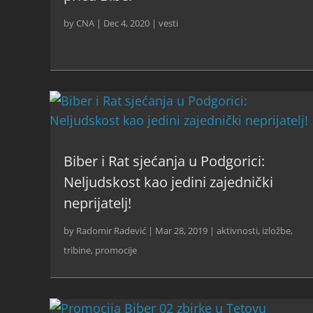
by
CNA
|
Dec 4, 2020
|
vesti
Biber i Rat sjećanja u Podgorici:
Neljudskost kao jedini zajednički
neprijatelj!
by
Radomir Radević
|
Mar 28, 2019
|
aktivnosti
,
izložbe,
tribine, promocije