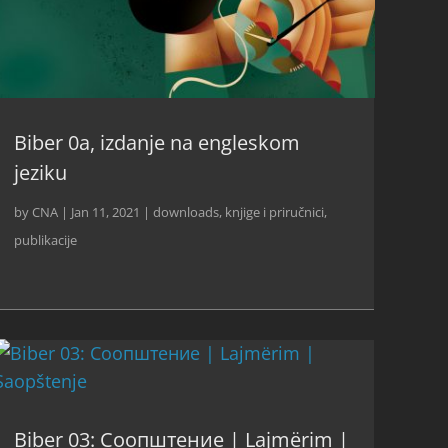
Biber 0a, izdanje na engleskom
jeziku
by
CNA
|
Jan 11, 2021
|
downloads
,
knjige i priručnici
,
publikacije
Biber 03: Соопштение | Lajmërim |