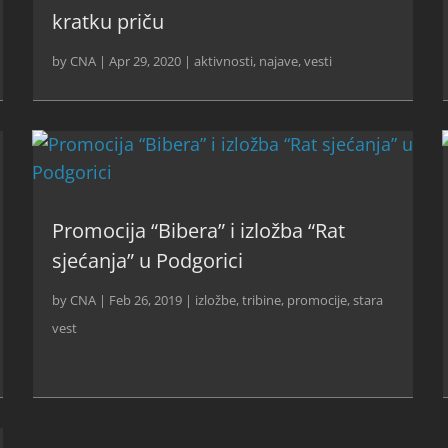
kratku priču
by
CNA
|
Apr 29, 2020
|
aktivnosti
,
najave
,
vesti
Promocija “Bibera” i izložba “Rat
sjećanja” u Podgorici
by
CNA
|
Feb 26, 2019
|
izložbe, tribine, promocije
,
stara
vest