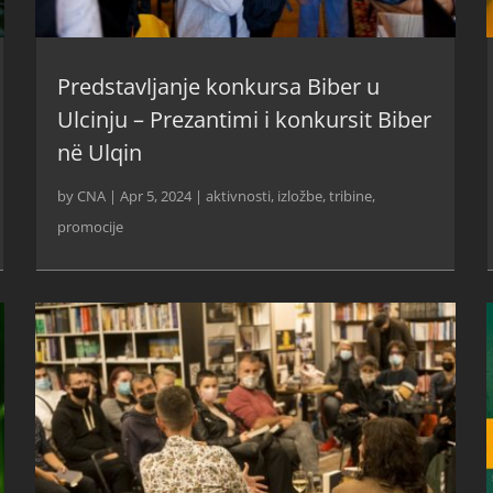
Predstavljanje konkursa Biber u
Ulcinju – Prezantimi i konkursit Biber
në Ulqin
by
CNA
|
Apr 5, 2024
|
aktivnosti
,
izložbe, tribine,
promocije