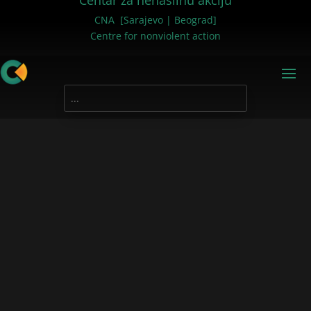
Centar za nenasilnu akciju
CNA [Sarajevo | Beograd]
Centre for nonviolent action