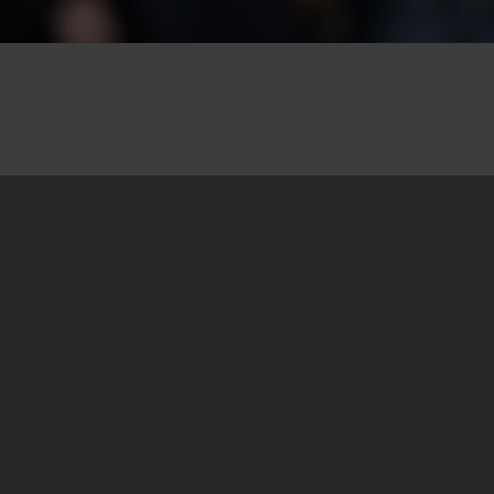
20.03.2016
U saradnji sa Boračkom organizacijom
Republike Srpske opštine Novi Grad, Centar za
nenasilnu akciju (CNA) Sarajevo-Beograd je
17.marta/ožujka organizovao posjetu opštini
Novi Grad/Bosanski Novi.