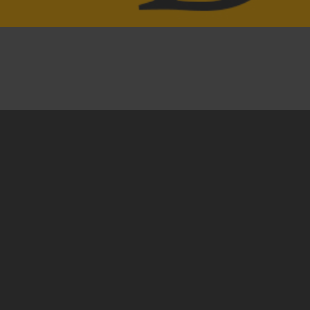
03.09.2025
U Biblioteci – Knjižnici Brčko distrikta BiH će u
utorak, 9.9.2025. godine u 19h biti
predstavljena knjiga
“Dolazimo u miru: Rad sa
ratnim veteranima na izgradnji mira”
, a potom
će biti otvorena i izložba fotografija autora
Nenada Vukosavljevića.
U razgovoru o knjizi će učestvovati: Siniša