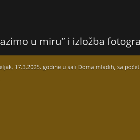
azimo u miru” i izložba fotogr
ljak, 17.3.2025. godine u sali Doma mladih, sa poče
.