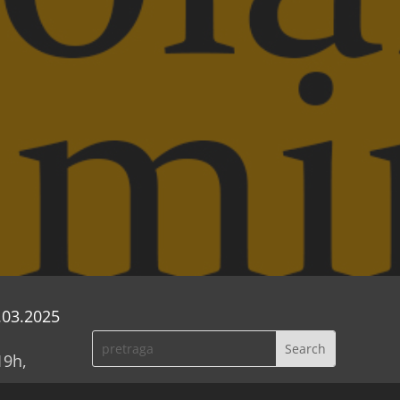
.03.2025
19h,
će biti