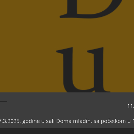
11
7.3.2025. godine u sali Doma mladih, sa početkom u 
Rad sa ratnim veteranima na izgradnji mira”, a potom 