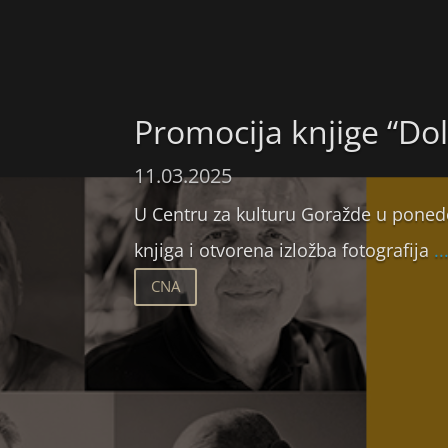
Promocija knjige “Dol
11.03.2025
U Centru za kulturu Goražde u ponede
knjiga i otvorena izložba fotografija
..
CNA