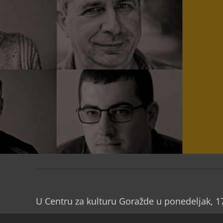
U Centru za kulturu Goražde u ponedeljak, 1
biće predstavljena knjiga “Dolazimo u miru: 