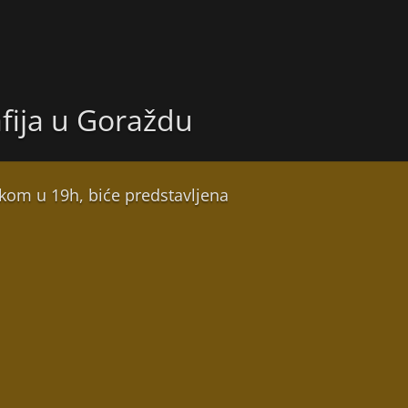
afija u Goraždu
tkom u 19h, biće predstavljena