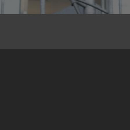
23.12.2014
11-12.12. 2014 London
Iz naše želje da na neki način obeležimo
objavljivanje engleske verzije našeg priručnika
“Pomirenje?!” i u Londonu i potrebe naših
koleginica i kolega iz britanske mirovne
organizacije Conciliation Resources (CR) da