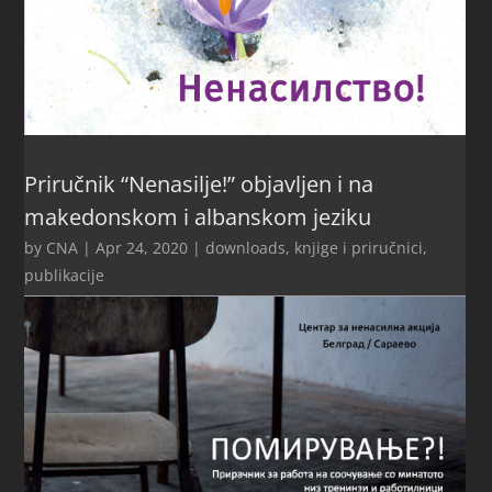
Priručnik “Nenasilje!” objavljen i na
makedonskom i albanskom jeziku
by
CNA
|
Apr 24, 2020
|
downloads
,
knjige i priručnici
,
publikacije