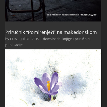
Priručnik “Pomirenje?!” na makedonskom
by
CNA
|
Jul 31, 2019
|
downloads
,
knjige i priručnici
,
publikacije