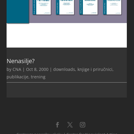
Nenasilje?
by
CNA
|
Oct 8, 2000
|
downloads
,
knjige i priručnici
,
publikacije
,
trening