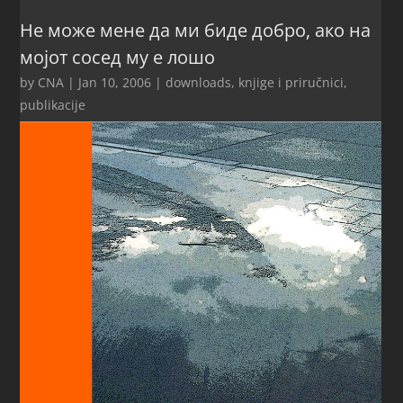
Не може мене да ми биде добро, ако на
мојот сосед му е лошо
by
CNA
|
Jan 10, 2006
|
downloads
,
knjige i priručnici
,
publikacije