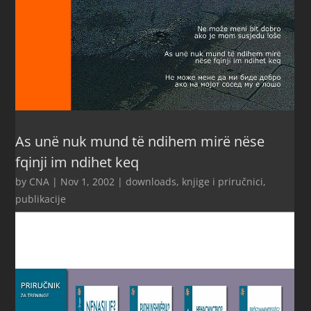
As unë nuk mund të ndihem mirë nëse
fqinji im ndihet keq
by
CNA
|
Nov 1, 2002
|
downloads
,
knjige i priručnici
,
publikacije