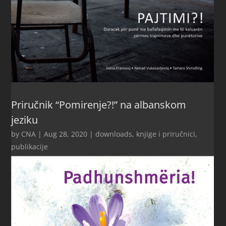
Priručnik “Pomirenje?!” na albanskom
jeziku
by
CNA
|
Aug 28, 2020
|
downloads
,
knjige i priručnici
,
publikacije