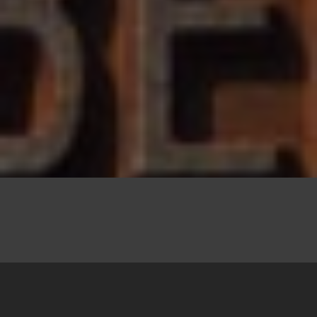
26.06.2011
„It happened, therefore it can happen again“