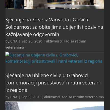
Sjećanje na žrtve iz Varivoda i Gošića:
Solidarnost sa obiteljima ubijenih i poziv na
kažnjavanje odgovornih
by
CNA
|
Sep 26, 2020
|
aktivnosti
,
rad sa ratnim
veteranima
Sjećanje na ubijene civile u Grabovici,
komemoraciji prisustvovali i ratni veterani
iz regiona
by
CNA
|
Sep 9, 2020
|
aktivnosti
,
rad sa ratnim veteranima