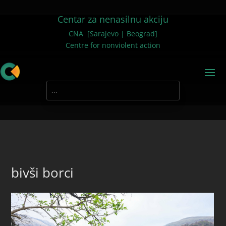
Centar za nenasilnu akciju
CNA [Sarajevo | Beograd]
Centre for nonviolent action
bivši borci