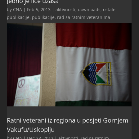
Jedno je lice užasa
by
CNA
|
Feb 5, 2013
|
aktivnosti
,
downloads
,
ostale
publikacije
,
publikacije
,
rad sa ratnim veteranima
Ratni veterani iz regiona u posjeti Gornjem
Vakufu/Uskoplju
by
CNA
|
Dec 28, 2012
|
aktivnosti
,
rad sa ratnim