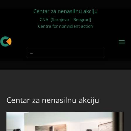
Centar za nenasilnu akciju
CNA [Sarajevo | Beograd]
Centre for nonviolent action
Centar za nenasilnu akciju