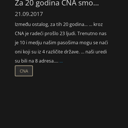
Za 20 godina CNA smo…
21.09.2017
Između ostalog, za tih 20 godina... … kroz
CNA je radeći prošlo 23 ljudi. Trenutno nas
je 10 i medju našim pasošima mogu se naći
oni koji su iz 4 različite države. … naši uredi
su bili na 8 adresa.…
...
CNA