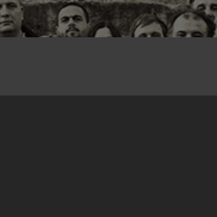
21.09.2017
Između ostalog, za tih 20 godina…
… kroz CNA je radeći prošlo 23 ljudi. Trenutno
nas je 10 i medju našim pasošima mogu se
naći oni koji su iz 4 različite države.
… naši uredi su bili na 8 adresa. 4 u Sarajevu, 4