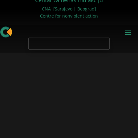
Centar za nenasilnu akciju
CNA [Sarajevo | Beograd]
Centre for nonviolent action