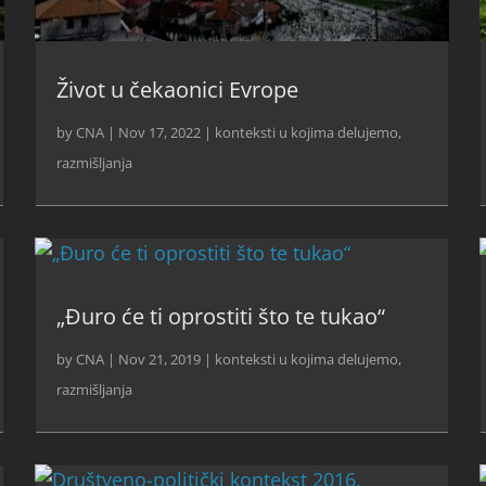
Život u čekaonici Evrope
by
CNA
|
Nov 17, 2022
|
konteksti u kojima delujemo
,
razmišljanja
„Đuro će ti oprostiti što te tukao“
by
CNA
|
Nov 21, 2019
|
konteksti u kojima delujemo
,
razmišljanja