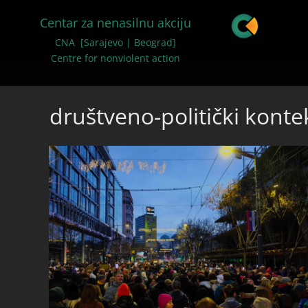
Centar za nenasilnu akciju
CNA [Sarajevo | Beograd]
Centre for nonviolent action
društveno-politički konte