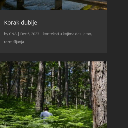
Korak dublje
by
CNA
|
Dec 6, 2023
|
konteksti u kojima delujemo
,
razmišljanja