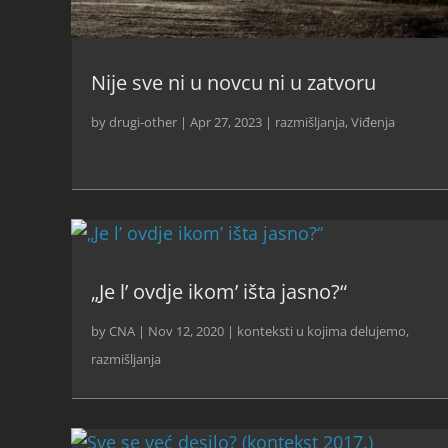
Nije sve ni u novcu ni u zatvoru
by
drugi-other
|
Apr 27, 2023
|
razmišljanja
,
Viđenja
„Je l’ ovdje ikom’ išta jasno?“
by
CNA
|
Nov 12, 2020
|
konteksti u kojima delujemo
,
razmišljanja