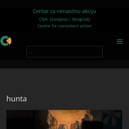
Centar za nenasilnu akciju
CNA [Sarajevo | Beograd]
Centre for nonviolent action
hunta