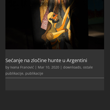
Sećanje na zločine hunte u Argentini
by
Ivana Franović
|
Mar 10, 2020
|
downloads
,
ostale
publikacije
,
publikacije