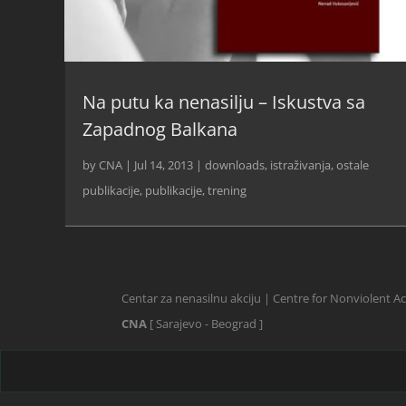
Na putu ka nenasilju – Iskustva sa
Zapadnog Balkana
by
CNA
|
Jul 14, 2013
|
downloads
,
istraživanja
,
ostale
publikacije
,
publikacije
,
trening
Centar za nenasilnu akciju | Centre for Nonviolent A
CNA
[ Sarajevo - Beograd ]