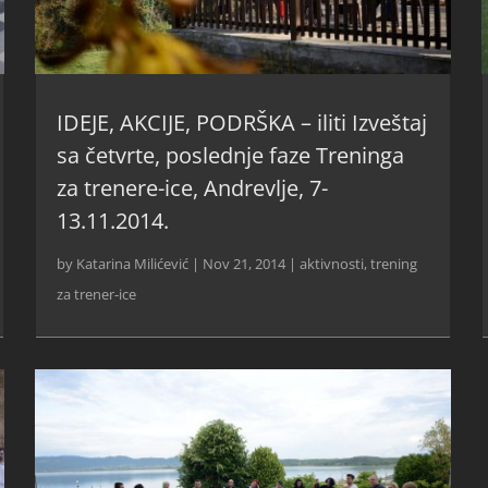
IDEJE, AKCIJE, PODRŠKA – iliti Izveštaj
sa četvrte, poslednje faze Treninga
za trenere-ice, Andrevlje, 7-
13.11.2014.
by
Katarina Milićević
|
Nov 21, 2014
|
aktivnosti
,
trening
za trener-ice