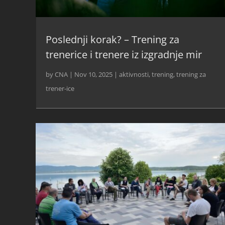
Poslednji korak? – Trening za
trenerice i trenere iz izgradnje mir
by
CNA
|
Nov 10, 2025
|
aktivnosti
,
trening
,
trening za
trener-ice