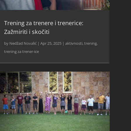
Trening za trenere i trenerice:
Zažmiriti i skočiti
by
Nedžad Novalić
|
Apr 25, 2025
|
aktivnosti
,
trening
,
trening za trener-ice