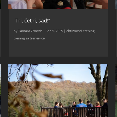
“Tri, čet’ri, sad!”
by
Tamara Zrnović
|
Sep 5, 2025
|
aktivnosti
,
trening
,
trening za trener-ice