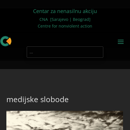
Centar za nenasilnu akciju
CNA [Sarajevo | Beograd]
Centre for nonviolent action
medijske slobode