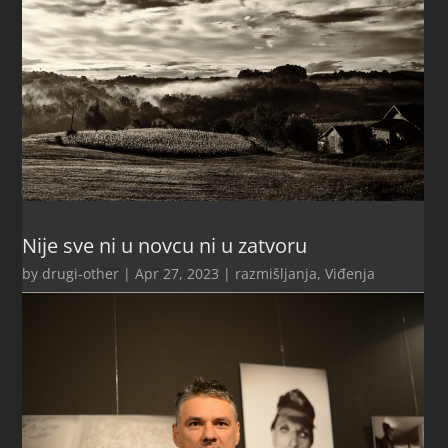
Nije sve ni u novcu ni u zatvoru
by
drugi-other
|
Apr 27, 2023
|
razmišljanja
,
Viđenja