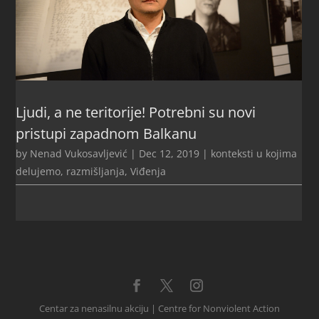
Ljudi, a ne teritorije! Potrebni su novi
pristupi zapadnom Balkanu
by
Nenad Vukosavljević
|
Dec 12, 2019
|
konteksti u kojima
delujemo
,
razmišljanja
,
Viđenja
Centar za nenasilnu akciju | Centre for Nonviolent Action