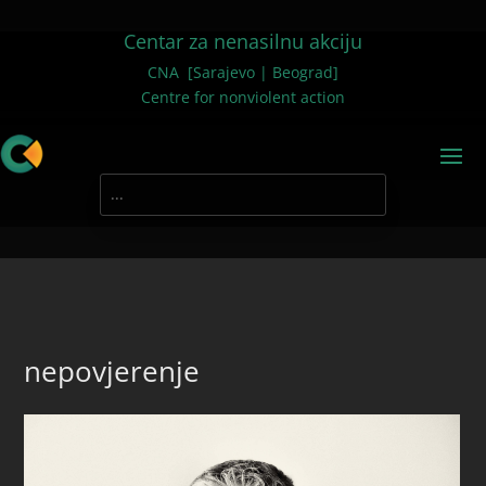
Centar za nenasilnu akciju
CNA [Sarajevo | Beograd]
Centre for nonviolent action
nepovjerenje