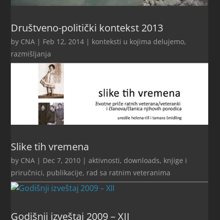
Društveno-politički kontekst 2013
by
CNA
|
Feb 12, 2014
|
konteksti u kojima delujemo
,
razmišljanja
Slike tih vremena
by
CNA
|
Dec 7, 2010
|
aktivnosti
,
downloads
,
knjige i
priručnici
,
publikacije
,
rad sa ratnim veteranima
Godišnji izveštaj 2009 – XII