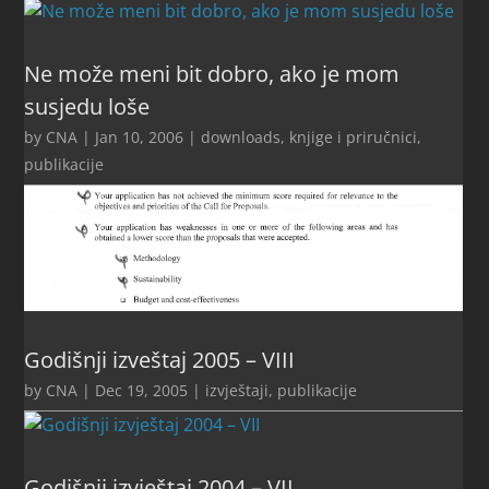
Ne može meni bit dobro, ako je mom
susjedu loše
by
CNA
|
Jan 10, 2006
|
downloads
,
knjige i priručnici
,
publikacije
Godišnji izveštaj 2005 – VIII
by
CNA
|
Dec 19, 2005
|
izvještaji
,
publikacije
Godišnji izvještaj 2004 – VII