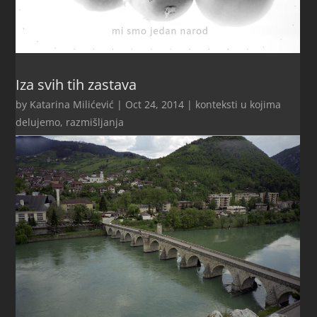
Iza svih tih zastava
by
Katarina Milićević
|
Oct 24, 2014
|
konteksti u kojima
delujemo
,
razmišljanja