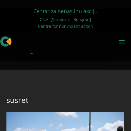
Centar za nenasilnu akciju
CNA [Sarajevo | Beograd]
Centre for nonviolent action
susret