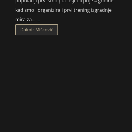
populaciji prvi smo put osjetili prije 4 godine
kad smo i organizirali prvi trening izgradnje
mira za…
...
Dalmir Mišković