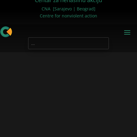
Centar za nenasilnu akciju
CNA [Sarajevo | Beograd]
Centre for nonviolent action