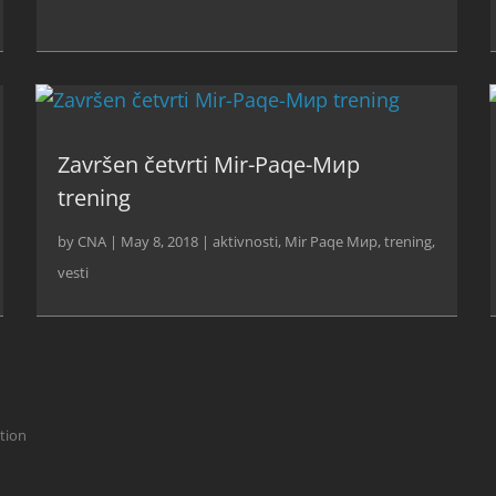
Završen četvrti Mir-Paqe-Мир
trening
by
CNA
|
May 8, 2018
|
aktivnosti
,
Mir Paqe Мир
,
trening
,
vesti
ction