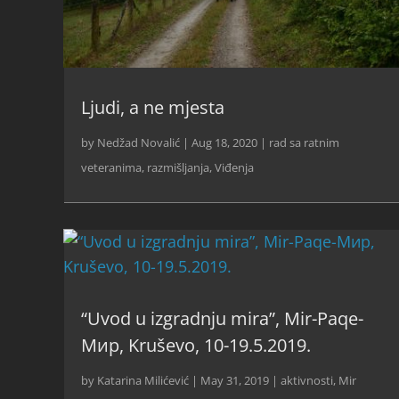
Ljudi, a ne mjesta
by
Nedžad Novalić
|
Aug 18, 2020
|
rad sa ratnim
veteranima
,
razmišljanja
,
Viđenja
“Uvod u izgradnju mira”, Mir-Paqe-
Мир, Kruševo, 10-19.5.2019.
by
Katarina Milićević
|
May 31, 2019
|
aktivnosti
,
Mir