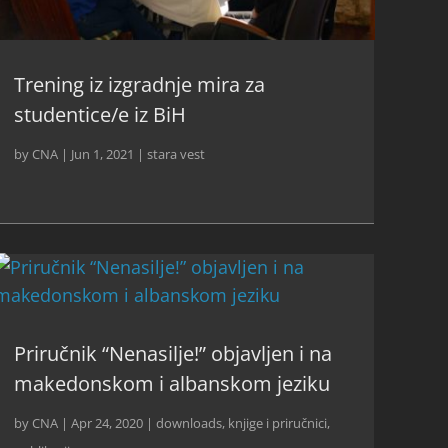
Trening iz izgradnje mira za
studentice/e iz BiH
by
CNA
|
Jun 1, 2021
|
stara vest
Priručnik “Nenasilje!” objavljen i na
makedonskom i albanskom jeziku
by
CNA
|
Apr 24, 2020
|
downloads
,
knjige i priručnici
,