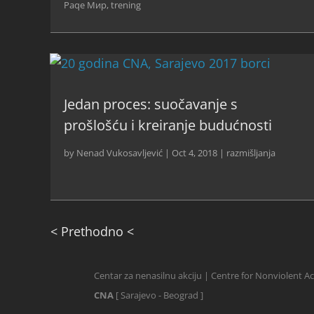
Paqe Мир
,
trening
Jedan proces: suočavanje s
prošlošću i kreiranje budućnosti
by
Nenad Vukosavljević
|
Oct 4, 2018
|
razmišljanja
< Prethodno <
Centar za nenasilnu akciju | Centre for Nonviolent A
CNA
[ Sarajevo - Beograd ]