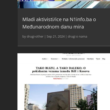
Mladi aktivisti/ice na N1info.ba o
Međunarodnom danu mira
by
drugi-other
|
Sep 21, 2024
|
drugi o nama