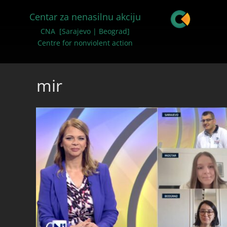
Centar za nenasilnu akciju
CNA [Sarajevo | Beograd]
Centre for nonviolent action
mir