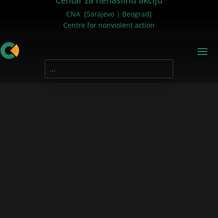
Centar za nenasilnu akciju
CNA [Sarajevo | Beograd]
Centre for nonviolent action