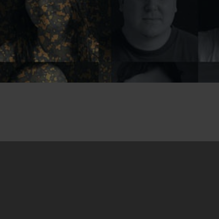
17.11.2014
Izveštaj možete
preuzeti
ovde.