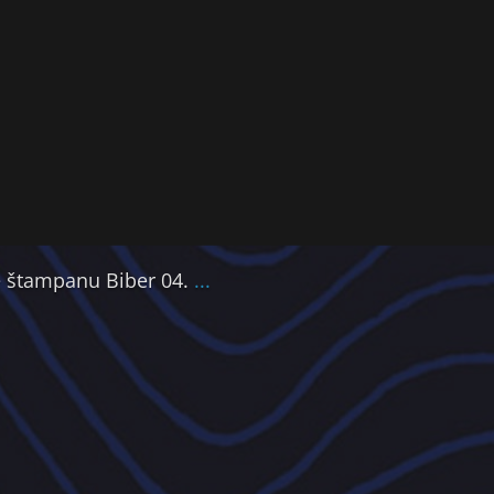
že štampanu Biber 04.
...