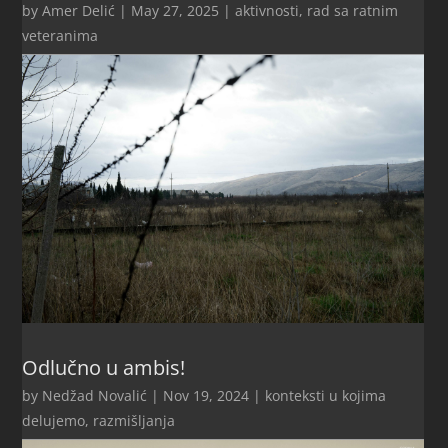
by
Amer Delić
|
May 27, 2025
|
aktivnosti
,
rad sa ratnim
veteranima
Odlučno u ambis!
by
Nedžad Novalić
|
Nov 19, 2024
|
konteksti u kojima
delujemo
,
razmišljanja