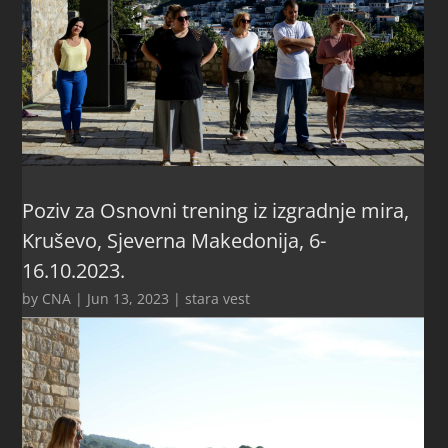
Poziv za Osnovni trening iz izgradnje mira,
Kruševo, Sjeverna Makedonija, 6-
16.10.2023.
by
CNA
|
Jun 13, 2023
|
stara vest