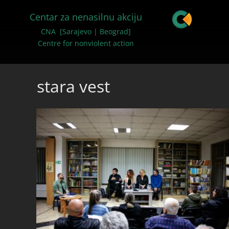
Centar za nenasilnu akciju
CNA [Sarajevo | Beograd]
Centre for nonviolent action
stara vest