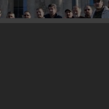
25.10.2012
Galerija fotografija sa studijskog putovanja za
ratne veterane iz regiona.
http://foto.nenasilje.org/SP2012_RBerlin/