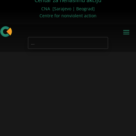
Centar za nenasilnu akciju
CNA [Sarajevo | Beograd]
Centre for nonviolent action