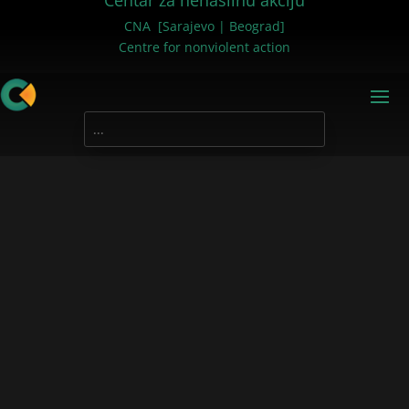
Centar za nenasilnu akciju
CNA [Sarajevo | Beograd]
Centre for nonviolent action