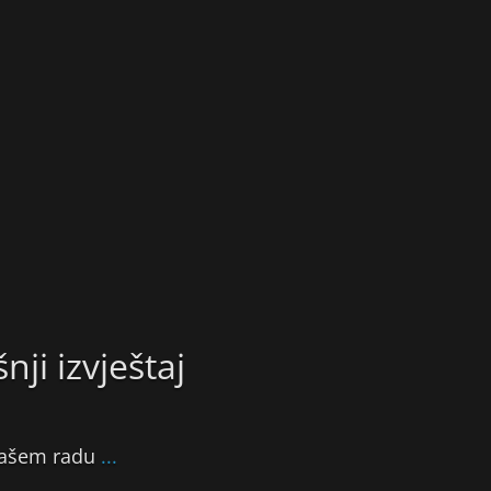
nji izvještaj
 našem radu
...