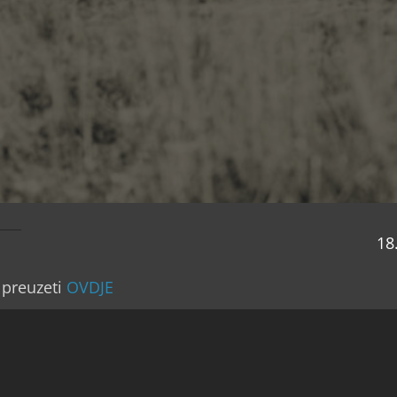
18
 preuzeti
OVDJE
, dragi prijatelji,
za nama (septembar/rujan 2023. – septembar/rujan 20