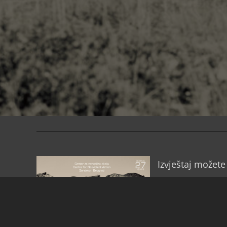
Izvještaj možete
Drage prijateljice
Godinu koja je 