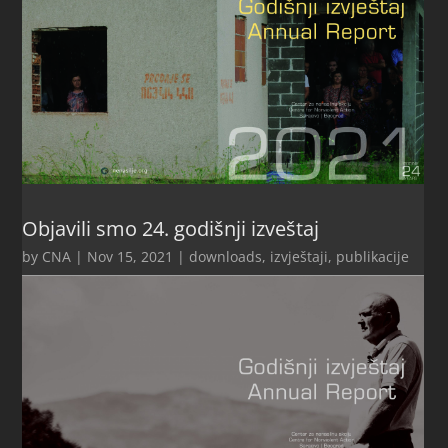
Objavili smo 24. godišnji izveštaj
by
CNA
|
Nov 15, 2021
|
downloads
,
izvještaji
,
publikacije