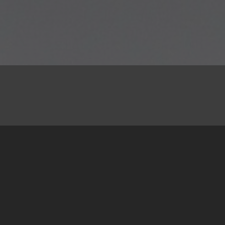
17.03.2016
Seminar, koji se tradicionalno održava u
Međunarodnom centru za mlade
Krzyzowa/Kreisau u Donjoj Šleskoj u Poljskoj (u
organizaciji Kreisau Fondacije, Njemačke