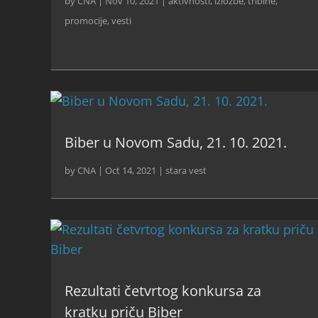
by
CNA
|
Nov 10, 2021
|
aktivnosti
,
izložbe, tribine,
promocije
,
vesti
Biber u Novom Sadu, 21. 10. 2021.
by
CNA
|
Oct 14, 2021
|
stara vest
Rezultati četvrtog konkursa za
kratku priču Biber