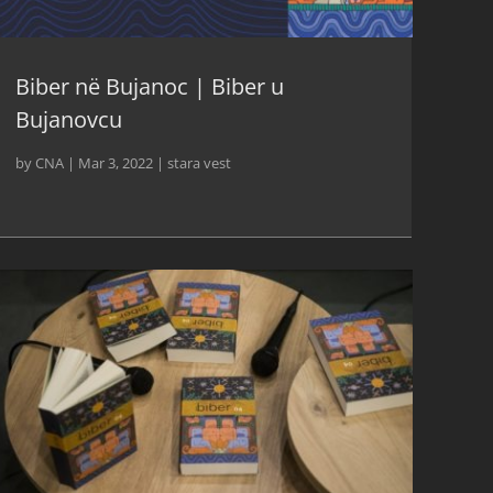
Biber në Bujanoc | Biber u
Bujanovcu
by
CNA
|
Mar 3, 2022
|
stara vest