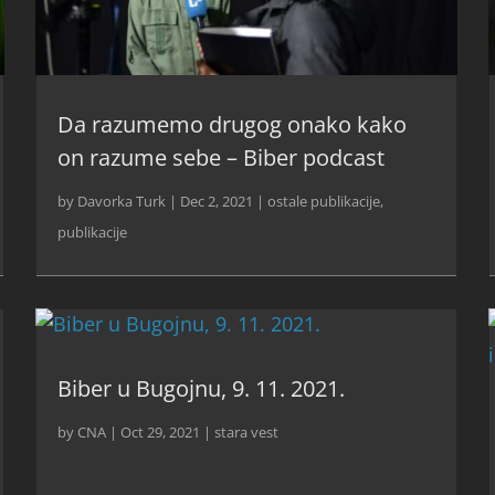
Da razumemo drugog onako kako
on razume sebe – Biber podcast
by
Davorka Turk
|
Dec 2, 2021
|
ostale publikacije
,
publikacije
Biber u Bugojnu, 9. 11. 2021.
by
CNA
|
Oct 29, 2021
|
stara vest