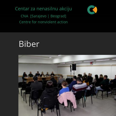
Centar za nenasilnu akciju
CNA [Sarajevo | Beograd]
Centre for nonviolent action
Biber