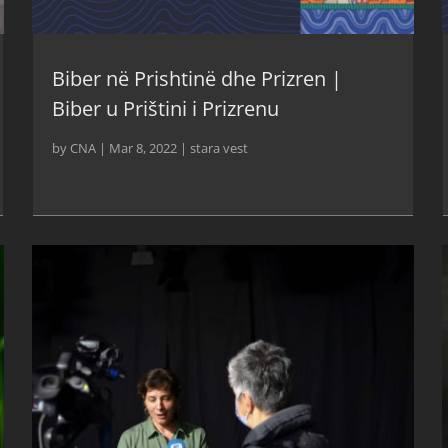
Biber në Prishtinë dhe Prizren |
Biber u Prištini i Prizrenu
by
CNA
|
Mar 8, 2022
|
stara vest