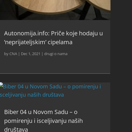
Autonomija.info: Priče koje hodaju u
’neprijateljskim’ cipelama
by
CNA
|
Dec 1, 2021
|
drugi o nama
Biber 04 u Novom Sadu – o
pomirenju i isceljivanju naših
društava