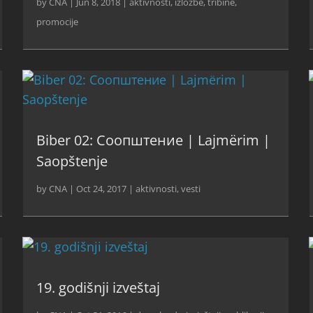
by
CNA
|
Jun 8, 2018
|
aktivnosti
,
izložbe, tribine,
promocije
Biber 02: Соопштение | Lajmërim |
Saopštenje
by
CNA
|
Oct 24, 2017
|
aktivnosti
,
vesti
19. godišnji izveštaj