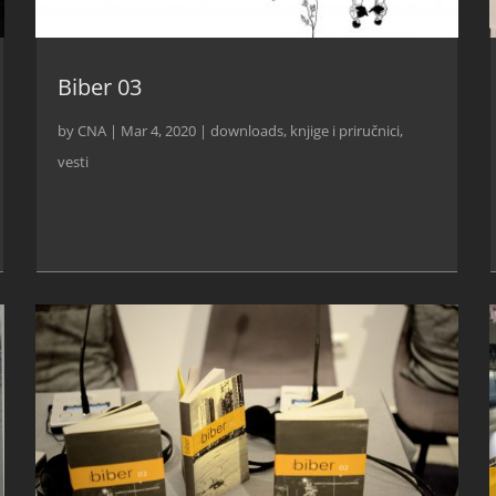
Biber 03
by
CNA
|
Mar 4, 2020
|
downloads
,
knjige i priručnici
,
vesti