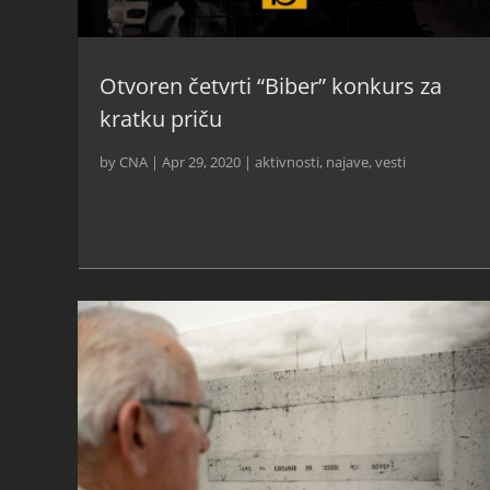
Otvoren četvrti “Biber” konkurs za
kratku priču
by
CNA
|
Apr 29, 2020
|
aktivnosti
,
najave
,
vesti