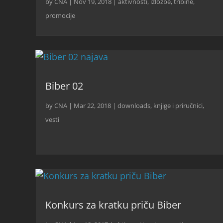
by
CNA
|
Nov 19, 2018
|
aktivnosti
,
izložbe, tribine,
promocije
Biber 02
by
CNA
|
Mar 22, 2018
|
downloads
,
knjige i priručnici
,
vesti
Konkurs za kratku priču Biber