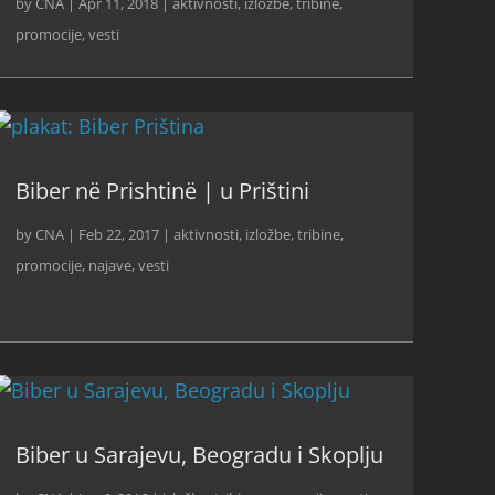
by
CNA
|
Apr 11, 2018
|
aktivnosti
,
izložbe, tribine,
promocije
,
vesti
Biber në Prishtinë | u Prištini
by
CNA
|
Feb 22, 2017
|
aktivnosti
,
izložbe, tribine,
promocije
,
najave
,
vesti
Biber u Sarajevu, Beogradu i Skoplju