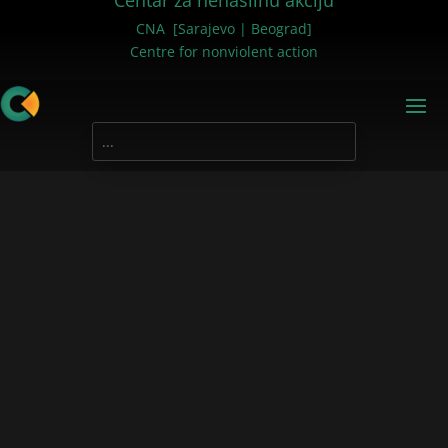
Centar za nenasilnu akciju
CNA [Sarajevo | Beograd]
Centre for nonviolent action