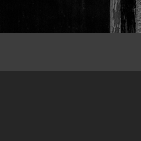
04.12.2017
Početkom decembra 2017. godine, u šestoj po
redu akciji obilježavanja neobilježenih mjesta
stradanja, obilježili smo mjesta stradanja u
Goraždu, Foči, Stocu i Mostaru.
Obilježavanje neobilježenih mjesta stradanja