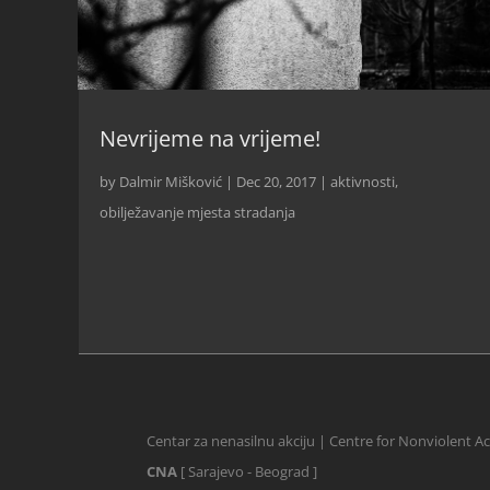
Nevrijeme na vrijeme!
by
Dalmir Mišković
|
Dec 20, 2017
|
aktivnosti
,
obilježavanje mjesta stradanja
Centar za nenasilnu akciju | Centre for Nonviolent A
CNA
[ Sarajevo - Beograd ]