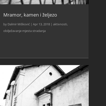
Mramor, kamen i željezo
by
Dalmir Mišković
|
Apr 13, 2018
|
aktivnosti
,
obilježavanje mjesta stradanja