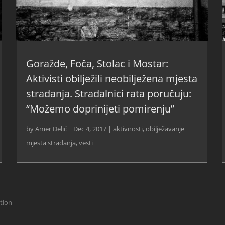
Goražde, Foča, Stolac i Mostar:
Aktivisti obilježili neobilježena mjesta
stradanja. Stradalnici rata poručuju:
“Možemo doprinijeti pomirenju”
by
Amer Delić
|
Dec 4, 2017
|
aktivnosti
,
obilježavanje
mjesta stradanja
,
vesti
ction