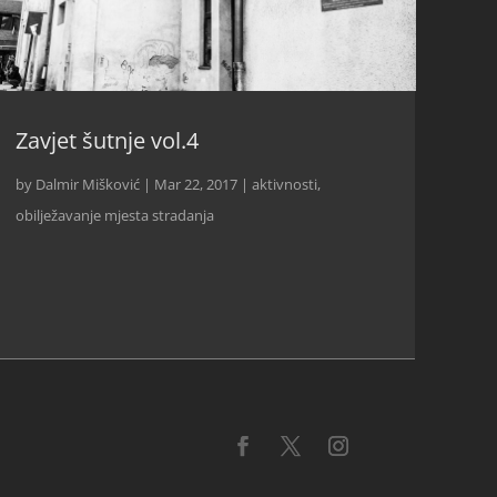
Zavjet šutnje vol.4
by
Dalmir Mišković
|
Mar 22, 2017
|
aktivnosti
,
obilježavanje mjesta stradanja