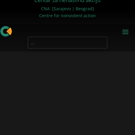
Centar za nenasilnu akciju
CNA [Sarajevo | Beograd]
Centre for nonviolent action