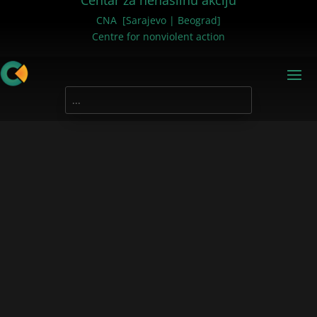
Centar za nenasilnu akciju
CNA [Sarajevo | Beograd]
Centre for nonviolent action