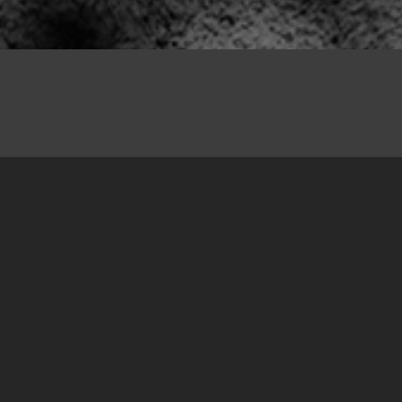
20.12.2017
Završena je šesta po redu akcija obilježavanja
neobilježenih mjesta stradanja, koju smo
obavili od prvog do trećeg prosinca/decembra
2017. Ovog puta tim u sastavu Amera Delića,
Dalmira Miškovića, Čedomira Glavaša i Tamare
Zrnović obilježio je 9 novih mjesta stradanja
koja se nastoje zaboraviti ili se o njima ne priča