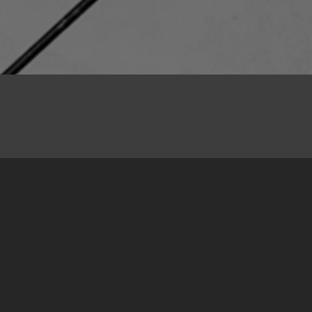
22.03.2017
Tim obilježavanja neobilježenih mjesta
stradanja po četvrti je put nastavio svoju misiju
obilaženja zaboravljenih i nepoželjnih lokacija
stradanja. Ovaj put smo proširili sastav te se
Ameru, Čedi i Dalmiru, pridružila i nova članica