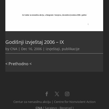
Godišnji izvještaj 2006 – IX
by
CNA
|
Dec 16, 2006
|
izvještaji
,
publikacije
< Prethodno <
Centar za nenasilnu akciju | Centre for Nonviolent Action
CNA
[ Sarajevo - Beograd ]