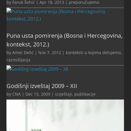
by
Faruk Šehić
|
Apr 18, 2013
|
preporučujemo
Puna usta pomirenja (Bosna i Hercegovina,
kontekst, 2012.)
by
Amer Delić
|
Nov 7, 2012
|
konteksti u kojima delujemo
,
razmišljanja
Godišnji izveštaj 2009 – XII
by
CNA
|
Dec 15, 2009
|
izvještaji
,
publikacije