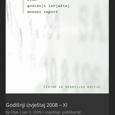
Godišnji izvještaj 2008 – XI
by
CNA
|
Jan 3, 2009
|
izvještaji
,
publikacije