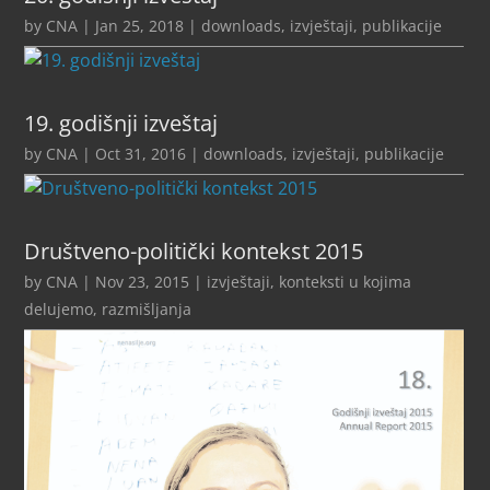
by
CNA
|
Jan 25, 2018
|
downloads
,
izvještaji
,
publikacije
19. godišnji izveštaj
by
CNA
|
Oct 31, 2016
|
downloads
,
izvještaji
,
publikacije
Društveno-politički kontekst 2015
by
CNA
|
Nov 23, 2015
|
izvještaji
,
konteksti u kojima
delujemo
,
razmišljanja