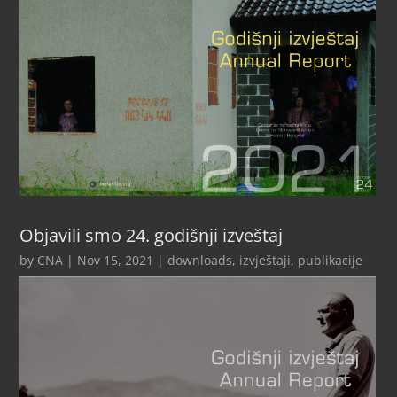
Objavili smo 24. godišnji izveštaj
by
CNA
|
Nov 15, 2021
|
downloads
,
izvještaji
,
publikacije