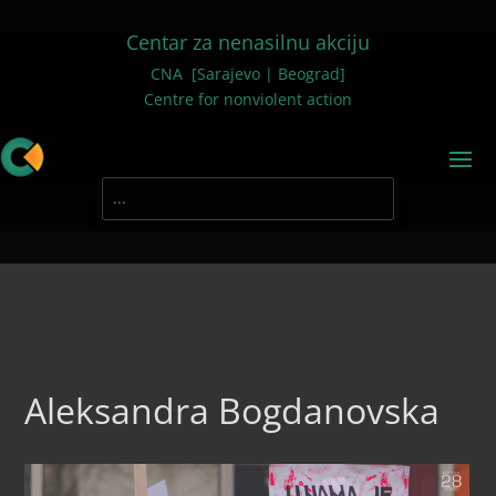
Centar za nenasilnu akciju
CNA [Sarajevo | Beograd]
Centre for nonviolent action
Aleksandra Bogdanovska