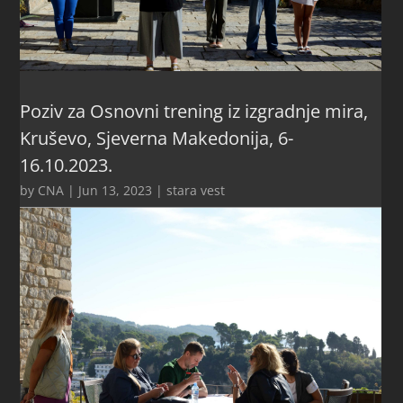
Poziv za Osnovni trening iz izgradnje mira,
Kruševo, Sjeverna Makedonija, 6-
16.10.2023.
by
CNA
|
Jun 13, 2023
|
stara vest