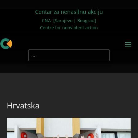
Centar za nenasilnu akciju
CNA [Sarajevo | Beograd]
Centre for nonviolent action
Hrvatska